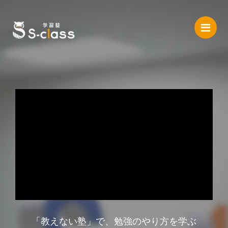
Me
「教えない塾」で、勉強のやり方を学ぶ