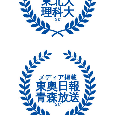
東北大
理科大
など
メディア掲載
東奥日報
青森放送
など