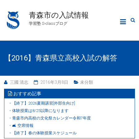
青森市の入試情報
学習塾 S-classブログ
【2016】青森県立高校入試の解答
三國 清志
2016年3月8日
未分類
おすすめ記事
・【終了】2026夏期講習[外部生向け]
・体験授業は8/25以降になります
・青森市内高校の文化祭カレンダー令和7年度
・🛋 空席情報
・【終了】春の体験授業スケジュール