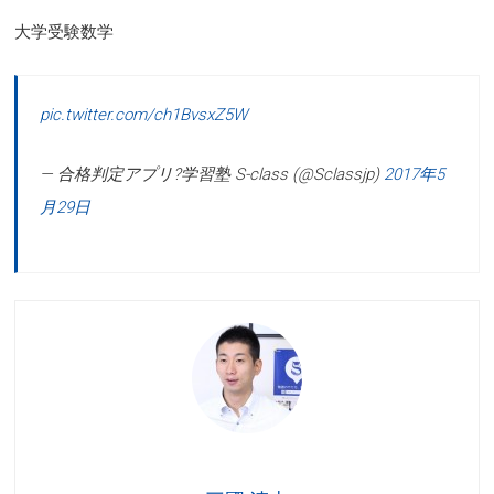
大学受験数学
pic.twitter.com/ch1BvsxZ5W
— 合格判定アプリ?学習塾 S-class (@Sclassjp)
2017年5
月29日