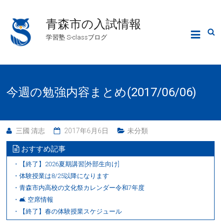
青森市の入試情報
学習塾 S-classブログ
今週の勉強内容まとめ(2017/06/06)
三國 清志
2017年6月6日
未分類
おすすめ記事
・【終了】2026夏期講習[外部生向け]
・体験授業は8/25以降になります
・青森市内高校の文化祭カレンダー令和7年度
・🛋 空席情報
・【終了】春の体験授業スケジュール