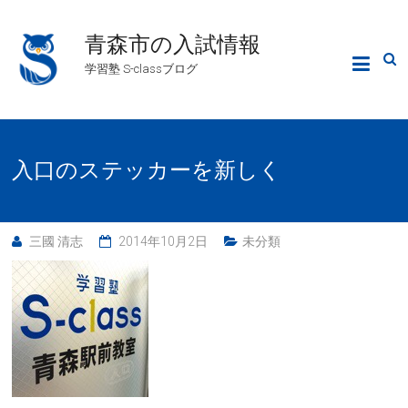
青森市の入試情報
学習塾 S-classブログ
入口のステッカーを新しく
三國 清志
2014年10月2日
未分類