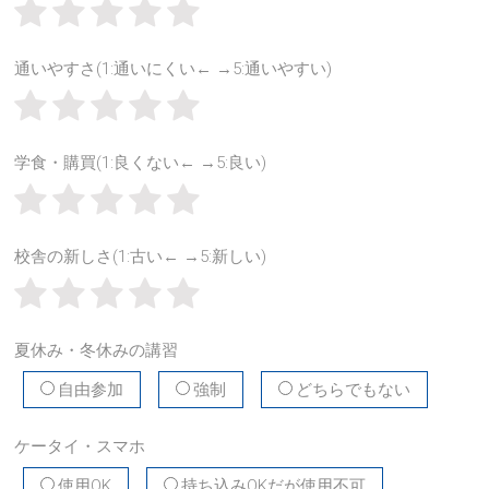
通いやすさ(1:通いにくい← →5:通いやすい)
学食・購買(1:良くない← →5:良い)
校舎の新しさ(1:古い← →5:新しい)
夏休み・冬休みの講習
自由参加
強制
どちらでもない
ケータイ・スマホ
使用OK
持ち込みOKだが使用不可