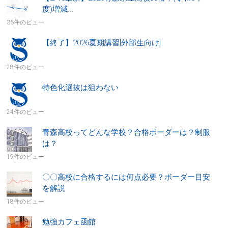
度)増減...
36件のビュー
【終了】2026夏期講習[外部生向け]
28件のビュー
特色化選抜は狙わない
24件のビュー
青森高校ってどんな学校？合格ボーダーは？制服
は？
19件のビュー
〇〇高校に合格するには何点必要？ボーダー目安
を解説
18件のビュー
勉強カフェ函館