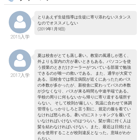
とりあえず生徒指導は生徒に寄り添わないスタンス
なのでオススメしない
(2019年1月9日)
2015入学
夏は校舎がとても蒸し暑い。教室の風通しが悪く、
外よりも室内の方が暑いときもある。パソコンを使
う授業のときだけクーラーがついている部屋で勉強
できるのが唯一の救いである。 また、通学が大変で
2017入学
ある。旧校舎では県立病院が近くにあったためバス
の本数が多かったが、新校舎に変わってバスの本数
が少なくなり、バスが来る時間も中途半端である。
学校の周りに何もないから帰りに寄り道する場所す
らない。 そして校則が厳しい。気温に合わせて体調
管理をしっかりしろと言う割に、規定の服を着てい
なければ怒られる。暑いのにストッキングを履いて
いなければいけないのはつらい。髪が肩に付く人は
髪を結わなければいけない。また、最近は日焼け止
めを使用することが校則違反となった。意味がわか
らない。