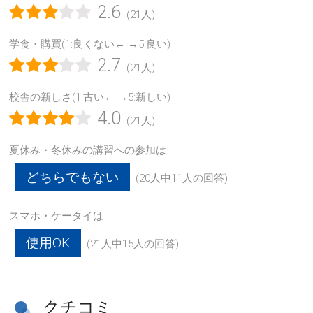
2.6
(21人)
学食・購買(1:良くない← →5:良い)
2.7
(21人)
校舎の新しさ(1:古い← →5:新しい)
4.0
(21人)
夏休み・冬休みの講習への参加は
どちらでもない
(20人中11人の回答)
スマホ・ケータイは
使用OK
(21人中15人の回答)
クチコミ