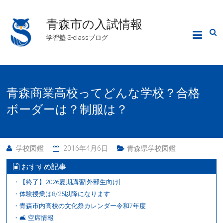
青森市の入試情報
学習塾 S-classブログ
青森商業高校ってどんな学校？合格
ボーダーは？制服は？
学校図鑑
2016年4月6日
青森県学校図鑑
おすすめ記事
・【終了】2026夏期講習[外部生向け]
・体験授業は8/25以降になります
・青森市内高校の文化祭カレンダー令和7年度
・🛋 空席情報