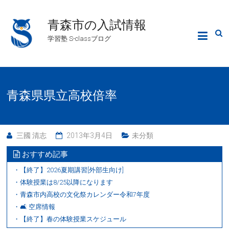
青森市の入試情報
学習塾 S-classブログ
青森県県立高校倍率
三國 清志
2013年3月4日
未分類
おすすめ記事
・【終了】2026夏期講習[外部生向け]
・体験授業は8/25以降になります
・青森市内高校の文化祭カレンダー令和7年度
・🛋 空席情報
・【終了】春の体験授業スケジュール