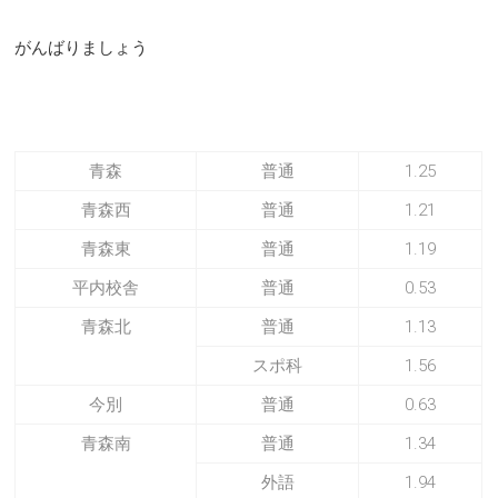
がんばりましょう
青森
普通
1.25
青森西
普通
1.21
青森東
普通
1.19
平内校舎
普通
0.53
青森北
普通
1.13
スポ科
1.56
今別
普通
0.63
青森南
普通
1.34
外語
1.94