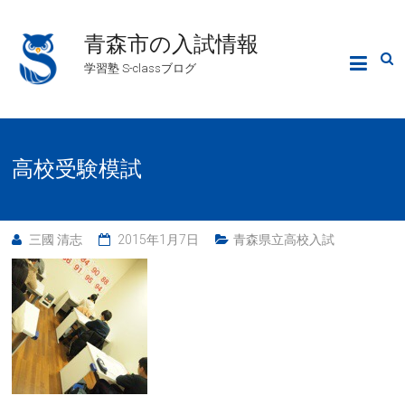
青森市の入試情報
学習塾 S-classブログ
高校受験模試
三國 清志
2015年1月7日
青森県立高校入試