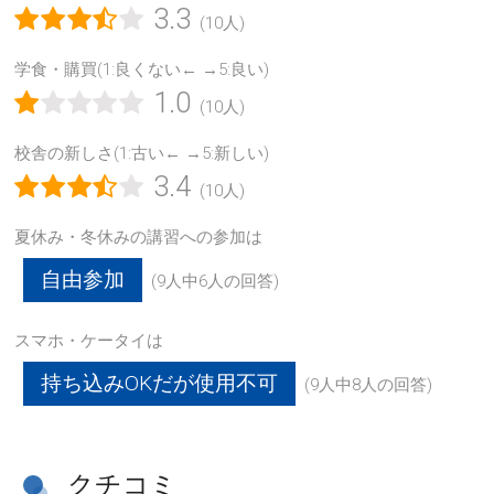
3.3
(10人)
学食・購買(1:良くない← →5:良い)
1.0
(10人)
校舎の新しさ(1:古い← →5:新しい)
3.4
(10人)
夏休み・冬休みの講習への参加は
自由参加
(9人中6人の回答)
スマホ・ケータイは
持ち込みOKだが使用不可
(9人中8人の回答)
クチコミ