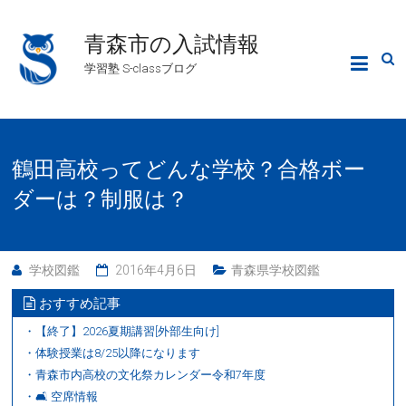
青森市の入試情報
学習塾 S-classブログ
鶴田高校ってどんな学校？合格ボー
ダーは？制服は？
学校図鑑
2016年4月6日
青森県学校図鑑
おすすめ記事
・【終了】2026夏期講習[外部生向け]
・体験授業は8/25以降になります
・青森市内高校の文化祭カレンダー令和7年度
・🛋 空席情報