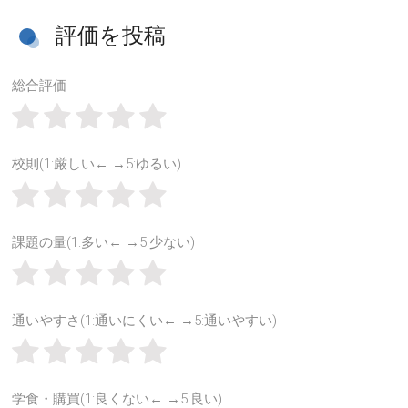
評価を投稿
総合評価
校則(1:厳しい← →5:ゆるい)
課題の量(1:多い← →5:少ない)
通いやすさ(1:通いにくい← →5:通いやすい)
学食・購買(1:良くない← →5:良い)