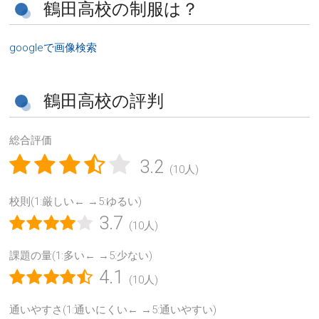
鶴田高校の制服は？
googleで画像検索
鶴田高校の評判
総合評価
3.2
(10人)
校則(1:厳しい← →5:ゆるい)
3.7
(10人)
課題の量(1:多い← →5:少ない)
4.1
(10人)
通いやすさ(1:通いにくい← →5:通いやすい)