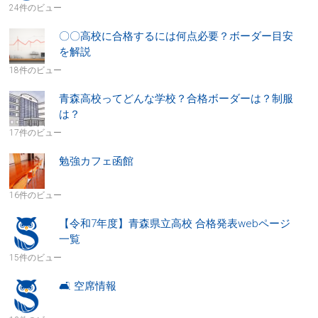
24件のビュー
〇〇高校に合格するには何点必要？ボーダー目安
を解説
18件のビュー
青森高校ってどんな学校？合格ボーダーは？制服
は？
17件のビュー
勉強カフェ函館
16件のビュー
【令和7年度】青森県立高校 合格発表webページ
一覧
15件のビュー
🛋 空席情報