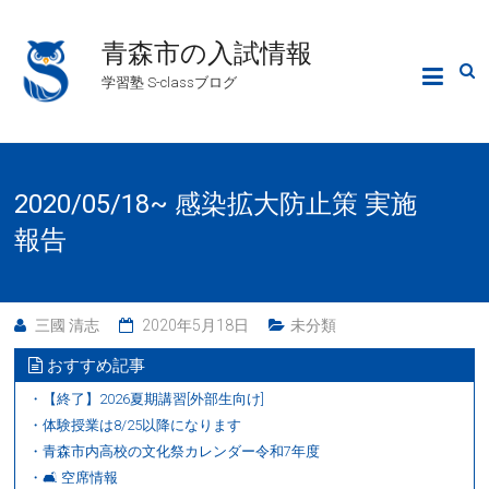
青森市の入試情報
学習塾 S-classブログ
2020/05/18~ 感染拡大防止策 実施
報告
三國 清志
2020年5月18日
未分類
おすすめ記事
・【終了】2026夏期講習[外部生向け]
・体験授業は8/25以降になります
・青森市内高校の文化祭カレンダー令和7年度
・🛋 空席情報