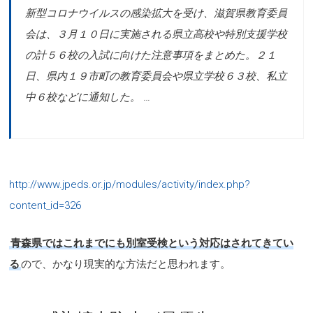
新型コロナウイルスの感染拡大を受け、滋賀県教育委員
会は、３月１０日に実施される県立高校や特別支援学校
の計５６校の入試に向けた注意事項をまとめた。２１
日、県内１９市町の教育委員会や県立学校６３校、私立
中６校などに通知した。 …
http://www.jpeds.or.jp/modules/activity/index.php?
content_id=326
青森県ではこれまでにも別室受検という対応はされてきてい
る
ので、かなり現実的な方法だと思われます。