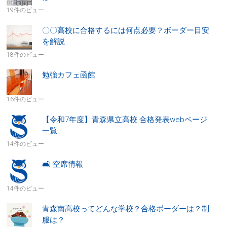
19件のビュー
〇〇高校に合格するには何点必要？ボーダー目安
を解説
18件のビュー
勉強カフェ函館
16件のビュー
【令和7年度】青森県立高校 合格発表webページ
一覧
14件のビュー
🛋 空席情報
14件のビュー
青森南高校ってどんな学校？合格ボーダーは？制
服は？