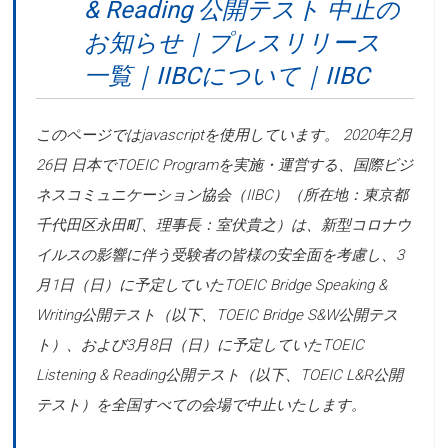
& Reading 公開テスト 中止の
お知らせ｜プレスリリース
一覧｜IIBCについて｜IIBC
このページではjavascriptを使用しています。 2020年2月
26日 日本でTOEIC Programを実施・運営する、国際ビジ
ネスコミュニケーション協会（IIBC）（所在地：東京都
千代田区永田町、理事長：室伏貴之）は、新型コロナウ
イルスの影響に伴う受験者の皆様の安全面を考慮し、3
月1日（日）に予定していたTOEIC Bridge Speaking &
Writing公開テスト（以下、TOEIC Bridge S&W公開テス
ト）、および3月8日（日）に予定していたTOEIC
Listening & Reading公開テスト（以下、TOEIC L&R公開
テスト）を全国すべての会場で中止いたします。