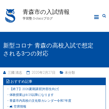
青森市の入試情報
学習塾 S-classブログ
新型コロナ 青森の高校入試で想定
される3つの対応
三國 清志
2020年2月27日
未分類
おすすめ記事
・【終了】2026夏期講習[外部生向け]
・体験授業は8/25以降になります
・青森市内高校の文化祭カレンダー令和7年度
・🛋 空席情報