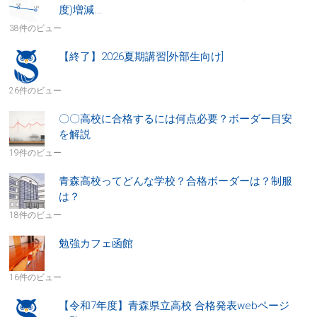
度)増減...
38件のビュー
【終了】2026夏期講習[外部生向け]
26件のビュー
〇〇高校に合格するには何点必要？ボーダー目安
を解説
19件のビュー
青森高校ってどんな学校？合格ボーダーは？制服
は？
18件のビュー
勉強カフェ函館
16件のビュー
【令和7年度】青森県立高校 合格発表webページ